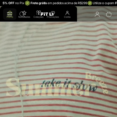
5% OFF
no Pix
Frete grátis
em pedidos acima de R$299
Utilize o cupom
F
FIT LI (Varejo)
To
Home
Novidades
Coleções
Promoções
Conta