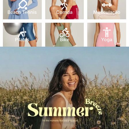
Beach Tennis
Corrida
Musculação
Pilates
Bike
Yoga
Pilates
Bike
Yoga