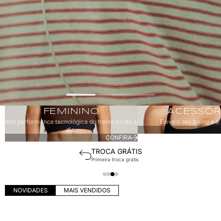
Feminino
Acessórios
FEMININO
ACESSÓR
Alta performance tecnológica do treino ao dia a
Eleve o seu treino e o 
dia.
CONFIRA
SUPORTE EXCLUSIVO
Consultoria via WhatsApp
NOVIDADES
MAIS VENDIDOS
MACAQUINHO COSTAS CRUZADA REST
CORSÁRIO SURYA