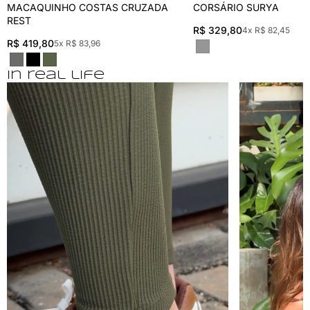
MACAQUINHO COSTAS CRUZADA
CORSÁRIO SURYA
REST
R$ 329,80
4x R$ 82,45
R$ 419,80
5x R$ 83,96
In real life