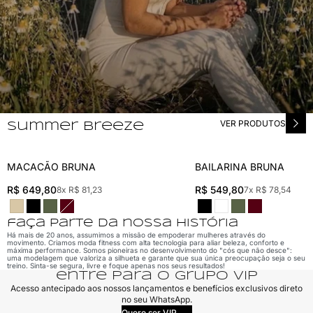
VER PRODUTOS
summer breeze
MACACÃO BRUNA
BAILARINA BRUNA
MACACÃO BRUNA
BAILARINA BRUNA
R$ 649,80
R$ 549,80
8x R$ 81,23
7x R$ 78,54
faça parte da nossa história
Há mais de 20 anos, assumimos a missão de empoderar mulheres através do
movimento. Criamos moda fitness com alta tecnologia para aliar beleza, conforto e
máxima performance. Somos pioneiras no desenvolvimento do "cós que não desce":
uma modelagem que valoriza a silhueta e garante que sua única preocupação seja o seu
treino. Sinta-se segura, livre e foque apenas nos seus resultados!
entre para o grupo VIP
Acesso antecipado aos nossos lançamentos e benefícios exclusivos direto
no seu WhatsApp.
Quero ser VIP