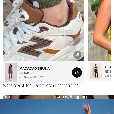
Reproduzir vídeo
Reproduzir víde
LEGG
MACACÃO BRUNA
R$ 36
R$ 649,80
em 8x 
em 8x de R$ 81,22
Navegue por categoria
Top
Legging
TOPS
LEGGINGS
CONFIRA