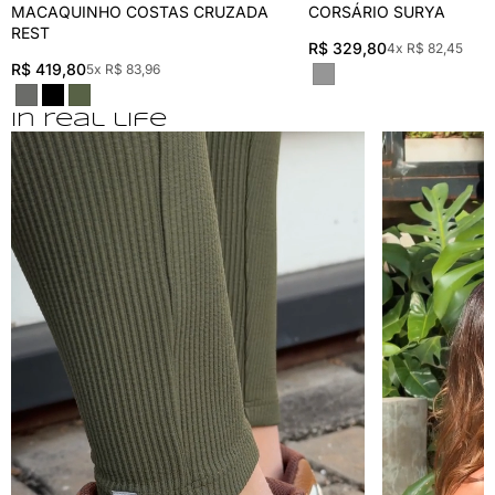
MACAQUINHO COSTAS CRUZADA
CORSÁRIO SURYA
REST
R$ 329,80
4x R$ 82,45
R$ 419,80
5x R$ 83,96
In real life