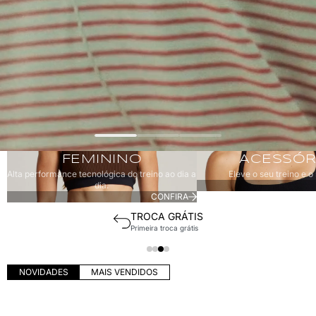
Feminino
Acessórios
FEMININO
ACESSÓR
Alta performance tecnológica do treino ao dia a
Eleve o seu treino e o 
dia.
CONFIRA
SUPORTE EXCLUSIVO
Consultoria via WhatsApp
NOVIDADES
MAIS VENDIDOS
MACAQUINHO COSTAS CRUZADA REST
CORSÁRIO SURYA