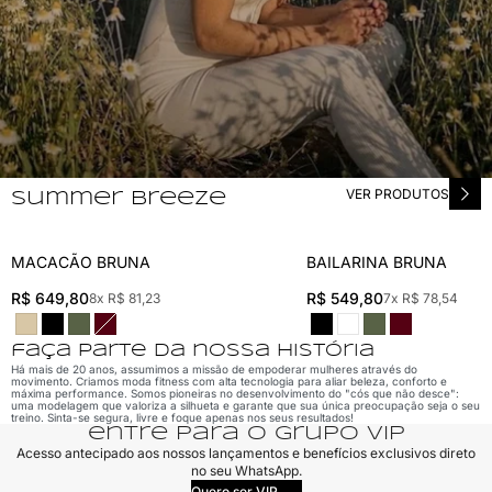
VER PRODUTOS
summer breeze
MACACÃO BRUNA
BAILARINA BRUNA
MACACÃO BRUNA
BAILARINA BRUNA
R$ 649,80
R$ 549,80
8x R$ 81,23
7x R$ 78,54
faça parte da nossa história
Há mais de 20 anos, assumimos a missão de empoderar mulheres através do
movimento. Criamos moda fitness com alta tecnologia para aliar beleza, conforto e
máxima performance. Somos pioneiras no desenvolvimento do "cós que não desce":
uma modelagem que valoriza a silhueta e garante que sua única preocupação seja o seu
treino. Sinta-se segura, livre e foque apenas nos seus resultados!
entre para o grupo VIP
Acesso antecipado aos nossos lançamentos e benefícios exclusivos direto
no seu WhatsApp.
Quero ser VIP