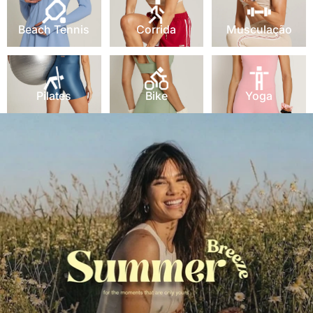
Beach Tennis
Corrida
Musculação
Pilates
Bike
Yoga
Pilates
Bike
Yoga