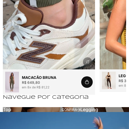
Reproduzir vídeo
Reproduzir víde
LEGG
MACACÃO BRUNA
R$ 36
R$ 649,80
em 8x 
em 8x de R$ 81,22
Navegue por categoria
Top
Legging
TOPS
LEGGINGS
CONFIRA