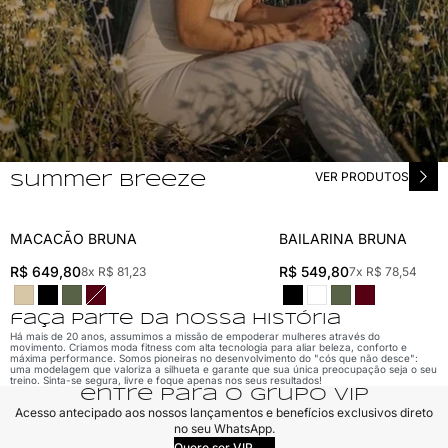
VER PRODUTOS
summer breeze
MACACÃO BRUNA
BAILARINA BRUNA
MACACÃO BRUNA
BAILARINA BRUNA
R$ 649,80
R$ 549,80
8x R$ 81,23
7x R$ 78,54
faça parte da nossa história
Há mais de 20 anos, assumimos a missão de empoderar mulheres através do
movimento. Criamos moda fitness com alta tecnologia para aliar beleza, conforto e
máxima performance. Somos pioneiras no desenvolvimento do "cós que não desce":
uma modelagem que valoriza a silhueta e garante que sua única preocupação seja o seu
treino. Sinta-se segura, livre e foque apenas nos seus resultados!
entre para o grupo VIP
Acesso antecipado aos nossos lançamentos e benefícios exclusivos direto
no seu WhatsApp.
Quero ser VIP