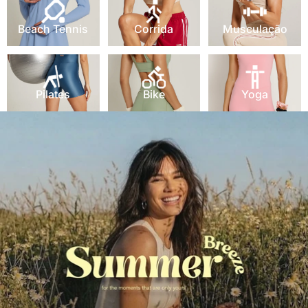
Beach Tennis
Corrida
Musculação
Pilates
Bike
Yoga
Pilates
Bike
Yoga