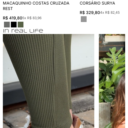
MACAQUINHO COSTAS CRUZADA
CORSÁRIO SURYA
REST
R$ 329,80
4x R$ 82,45
R$ 419,80
5x R$ 83,96
In real life