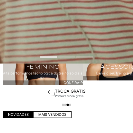
Feminino
Acessórios
FEMININO
ACESSÓR
Alta performance tecnológica do treino ao dia a
Eleve o seu treino e o 
dia.
CONFIRA
SUPORTE EXCLUSIVO
Consultoria via WhatsApp
NOVIDADES
MAIS VENDIDOS
MACAQUINHO COSTAS CRUZADA REST
CORSÁRIO SURYA