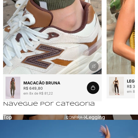
Reproduzir vídeo
Reproduzir víde
LEGG
MACACÃO BRUNA
R$ 36
R$ 649,80
em 8x 
em 8x de R$ 81,22
Navegue por categoria
Top
Legging
TOPS
LEGGINGS
CONFIRA