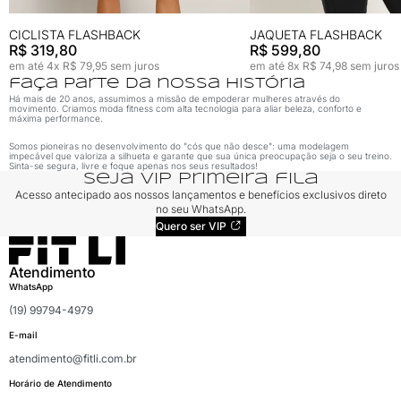
CICLISTA FLASHBACK
JAQUETA FLASHBACK
R$ 319,80
R$ 599,80
em até 4x R$ 79,95 sem juros
em até 8x R$ 74,98 sem juros
faça parte da nossa história
Há mais de 20 anos, assumimos a missão de empoderar mulheres através do
movimento. Criamos moda fitness com alta tecnologia para aliar beleza, conforto e
máxima performance.
Somos pioneiras no desenvolvimento do "cós que não desce": uma modelagem
impecável que valoriza a silhueta e garante que sua única preocupação seja o seu treino.
Sinta-se segura, livre e foque apenas nos seus resultados!
seja VIP primeira fila
Acesso antecipado aos nossos lançamentos e benefícios exclusivos direto
no seu WhatsApp.
Quero ser VIP
Atendimento
WhatsApp
(19) 99794-4979
E-mail
atendimento@fitli.com.br
Horário de Atendimento