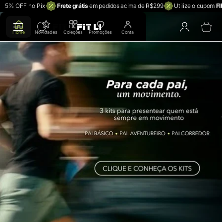
5% OFF no Pix
Frete grátis
em pedidos acima de R$299
Utilize o cupom
F
FIT LI (Varejo)
To
Home
Novidades
Coleções
Promoções
Conta