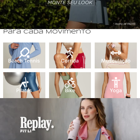
Para Cada Movimento
Beach Tennis
Corrida
Musculação
Beach Tennis
Corrida
Musculação
Pilates
Bike
Yoga
Pilates
Bike
Yoga