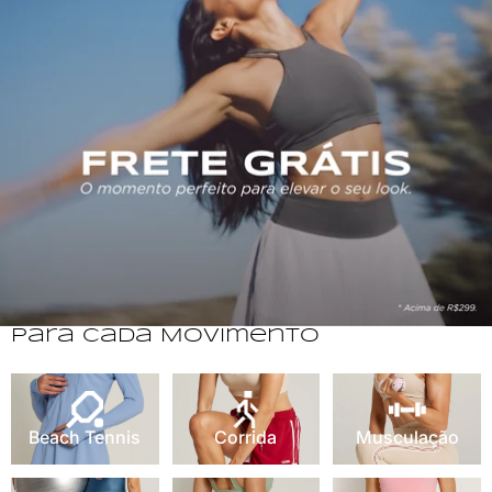
Para Cada Movimento
Beach Tennis
Corrida
Musculação
Beach Tennis
Corrida
Musculação
Pilates
Bike
Yoga