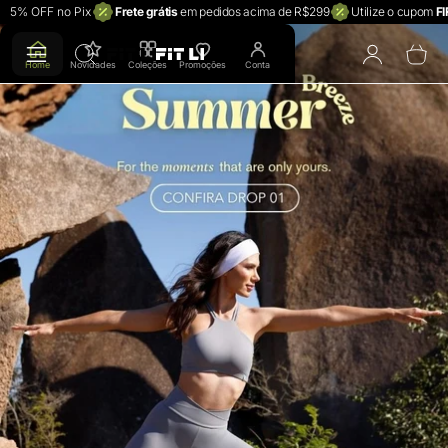
5% OFF no Pix
Frete grátis
em pedidos acima de R$299
Utilize o cupom
F
FIT LI (Varejo)
To
Home
Novidades
Coleções
Promoções
Conta