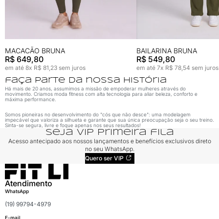
MACACÃO BRUNA
BAILARINA BRUNA
R$ 649,80
R$ 549,80
em até 8x R$ 81,23 sem juros
em até 7x R$ 78,54 sem juros
faça parte da nossa história
Há mais de 20 anos, assumimos a missão de empoderar mulheres através do
movimento. Criamos moda fitness com alta tecnologia para aliar beleza, conforto e
máxima performance.
Somos pioneiras no desenvolvimento do "cós que não desce": uma modelagem
impecável que valoriza a silhueta e garante que sua única preocupação seja o seu treino.
Sinta-se segura, livre e foque apenas nos seus resultados!
seja VIP primeira fila
Acesso antecipado aos nossos lançamentos e benefícios exclusivos direto
no seu WhatsApp.
Quero ser VIP
Atendimento
WhatsApp
(19) 99794-4979
E-mail