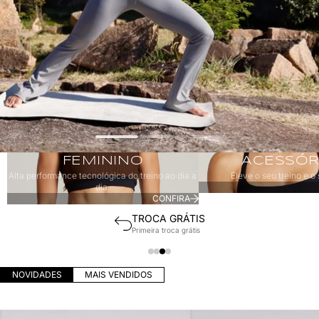
Feminino
Acessórios
FEMININO
ACESSÓR
Alta performance tecnológica do treino ao dia a
Eleve o seu treino e o 
dia.
CONFIRA
SUPORTE EXCLUSIVO
Consultoria via WhatsApp
NOVIDADES
MAIS VENDIDOS
MACAQUINHO COSTAS CRUZADA REST
CORSÁRIO SURYA